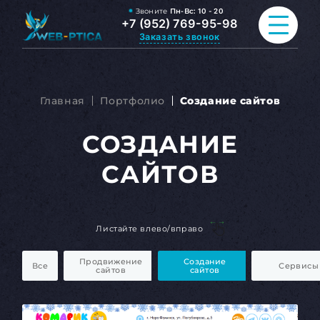
Звоните
Пн-Вс:
10 - 20
+7 (952) 769-95-98
Заказать звонок
ПРОДВИЖЕНИЕ САЙТА
Главная
Портфолио
Создание сайтов
РАЗРАБОТКА САЙТА
СОЗДАНИЕ
ВСЕ УСЛУГИ
САЙТОВ
ПОРТФОЛИО
ОБО МНЕ
Листайте влево/вправо
Продвижение
Создание
БЛОГ
Все
Сервисы
сайтов
сайтов
КОНТАКТЫ