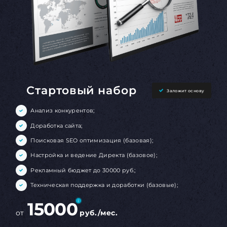
Стартовый набор
Заложит основу
Анализ конкурентов;
Доработка сайта;
Поисковая SEO оптимизация (базовая);
Настройка и ведение Директа (базовое);
Рекламный бюджет до 30000 руб.;
Техническая поддержка и доработки (базовые);
15000
от
руб./мес.