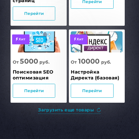
страниц
Перейти
Перейти
Хит
Хит
5000
10000
От
руб.
От
руб.
Поисковая SEO
Настройка
оптимизация
Директа (базовая)
Перейти
Перейти
Загрузить еще товары