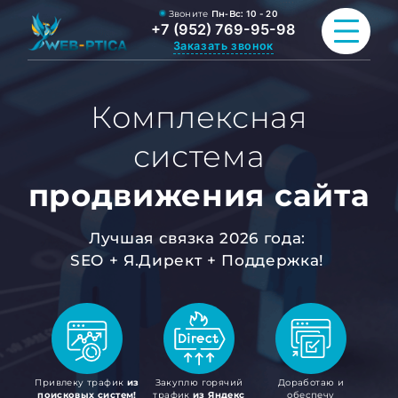
Звоните
Пн-Вс:
10 - 20
+7 (952) 769-95-98
Заказать звонок
Комплексная
ПРОДВИЖЕНИЕ САЙТА
система
РАЗРАБОТКА САЙТА
продвижения сайта
ВСЕ УСЛУГИ
Лучшая связка 2026 года:
ПОРТФОЛИО
SEO + Я.Директ + Поддержка!
ОБО МНЕ
БЛОГ
КОНТАКТЫ
Привлеку трафик
из
Закуплю горячий
Доработаю и
поисковых систем!
трафик
из Яндекс
обеспечу