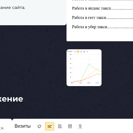
ание сайта.
жение