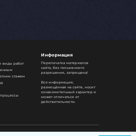
Информация
Перепечатка материалов
е виды работ
сайта, без письменного
ренным
разрешения, запрещена!
летним стажем
Вся информация,
од
размещённая на сайте, носит
ознакомительный характер и
 процессы
может отличаться от
действительности.
Сделано с любовью в