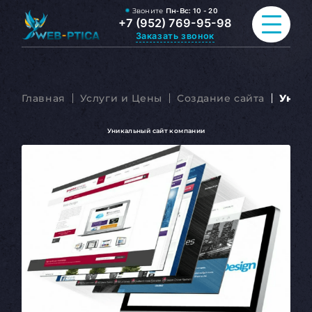
Звоните
Пн-Вс:
10 - 20
+7 (952) 769-95-98
Заказать звонок
ПРОДВИЖЕНИЕ САЙТА
Главная
Услуги и Цены
Создание сайта
Уник
РАЗРАБОТКА САЙТА
Уникальный сайт компании
ВСЕ УСЛУГИ
ПОРТФОЛИО
ОБО МНЕ
БЛОГ
КОНТАКТЫ