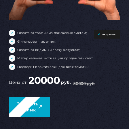
Оплата за трафик из поисковых систем;
Актуально
Финансовая гарантия;
Оплата за видимый глазу результат;
Материальная мотивация продвигать сайт;
Подходит практически для всех тематик;
20000
Цена от
руб.
30000 руб.
Заказать
в 1 клик