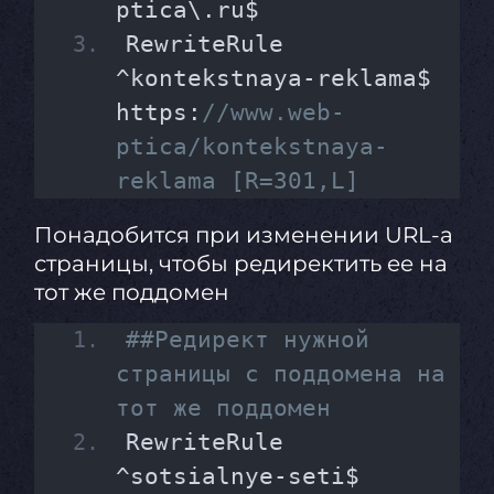
ptica\.ru$
RewriteRule 
^kontekstnaya-reklama$ 
https:
//www.web-
ptica/kontekstnaya-
reklama [R=301,L]
Понадобится при изменении URL-а
страницы, чтобы редиректить ее на
тот же поддомен
##Редирект нужной 
страницы с поддомена на 
тот же поддомен
RewriteRule 
^sotsialnye-seti$ 