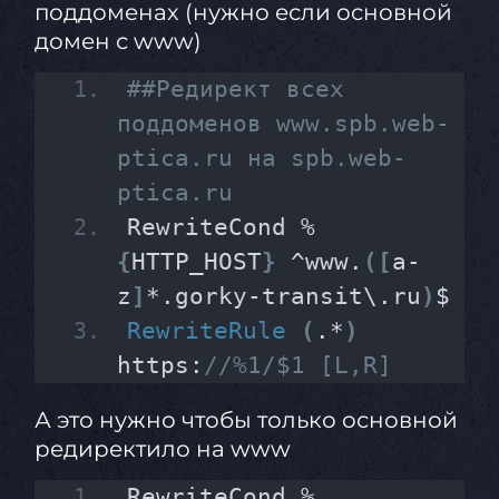
поддоменах (нужно если основной
домен с www)
##Редирект всех 
поддоменов www.spb.web-
ptica.ru на spb.web-
ptica.ru
RewriteCond %
{
HTTP_HOST
}
 ^www.
([
a-
z
]
*.gorky-transit\.ru
)
$
RewriteRule
(
.*
)
https:
//%1/$1 [L,R]
А это нужно чтобы только основной
редиректило на www
RewriteCond %