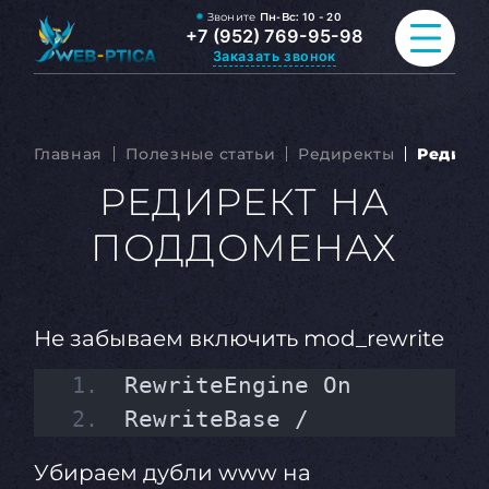
Звоните
Пн-Вс:
10 - 20
+7 (952) 769-95-98
Заказать звонок
ПРОДВИЖЕНИЕ САЙТА
Главная
Полезные статьи
Редиректы
Редире
РАЗРАБОТКА САЙТА
РЕДИРЕКТ НА
ПОДДОМЕНАХ
ВСЕ УСЛУГИ
ПОРТФОЛИО
Не забываем включить mod_rewrite
ОБО МНЕ
RewriteEngine On
БЛОГ
RewriteBase /
КОНТАКТЫ
Убираем дубли www на