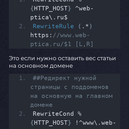
{
HTTP_HOST
}
 ^web-
ptica\.ru$
RewriteRule
(
.*
)
https:
//www.web-
ptica.ru/$1 [L,R]
Это если нужно оставить вес статьи
на основном домене
##Редирект нужной 
страницы с поддоменов 
на основную на главном 
домене
RewriteCond %
{
HTTP_HOST
}
 !^www\.web-