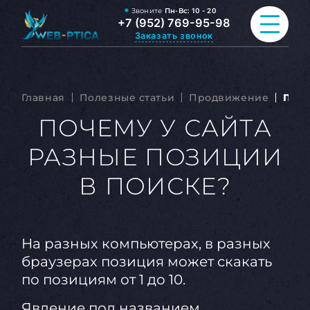
Звоните
Пн-Вс:
10 - 20
+7 (952) 769-95-98
Заказать звонок
ПРОДВИЖЕНИЕ САЙТА
Главная
Полезные статьи
Продвижение
Поче
РАЗРАБОТКА САЙТА
ПОЧЕМУ У САЙТА
РАЗНЫЕ ПОЗИЦИИ
ВСЕ УСЛУГИ
В ПОИСКЕ?
ПОРТФОЛИО
ОБО МНЕ
На разных компьютерах, в разных
БЛОГ
браузерах позиция может скакать
по позициям от 1 до 10.
КОНТАКТЫ
Явление под названием