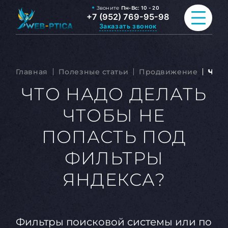
Звоните
Пн-Вс:
10 - 20
+7 (952) 769-95-98
Заказать звонок
ПРОДВИЖЕНИЕ САЙТА
Главная
Полезные статьи
Продвижение
Что 
РАЗРАБОТКА САЙТА
ЧТО НАДО ДЕЛАТЬ
ЧТОБЫ НЕ
ВСЕ УСЛУГИ
ПОПАСТЬ ПОД
ПОРТФОЛИО
ФИЛЬТРЫ
ОБО МНЕ
ЯНДЕКСА?
БЛОГ
КОНТАКТЫ
Фильтры поисковой системы или по