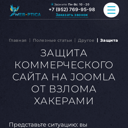
Звоните
Пн-Вс:
10 - 20
+7 (952) 769-95-98
Заказать звонок
ПРОДВИЖЕНИЕ САЙТА
Главная
Полезные статьи
Другое
Защита ком
РАЗРАБОТКА САЙТА
ЗАЩИТА
КОММЕРЧЕСКОГО
ВСЕ УСЛУГИ
САЙТА НА JOOMLA
ПОРТФОЛИО
ОТ ВЗЛОМА
ОБО МНЕ
ХАКЕРАМИ
БЛОГ
КОНТАКТЫ
Представьте ситуацию: вы