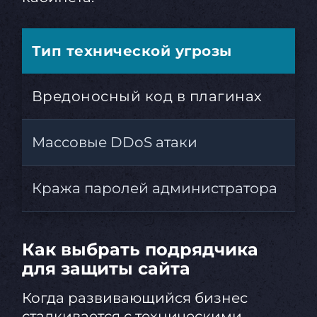
Тип технической угрозы
Вл
Вредоносный код в плагинах
По
Массовые DDoS атаки
По
Кража паролей администратора
Ут
Как выбрать подрядчика
для защиты сайта
Когда развивающийся бизнес
сталкивается с техническими