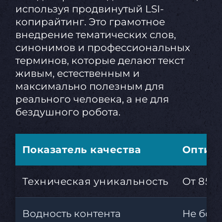
используя продвинутый LSI-
копирайтинг. Это грамотное
внедрение тематических слов,
синонимов и профессиональных
терминов, которые делают текст
живым, естественным и
максимально полезным для
реального человека, а не для
бездушного робота.
Показатель качества
Оптим
Техническая уникальность
От 85 
Водность контента
Не боле