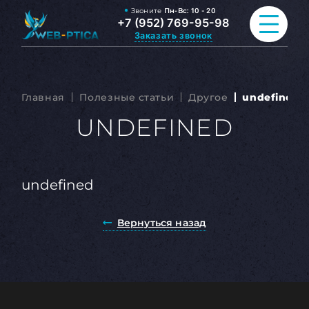
Звоните
Пн-Вс:
10 - 20
+7 (952) 769-95-98
Заказать звонок
ПРОДВИЖЕНИЕ САЙТА
Главная
Полезные статьи
Другое
undefined
РАЗРАБОТКА САЙТА
UNDEFINED
ВСЕ УСЛУГИ
undefined
ПОРТФОЛИО
ОБО МНЕ
Вернуться назад
БЛОГ
КОНТАКТЫ