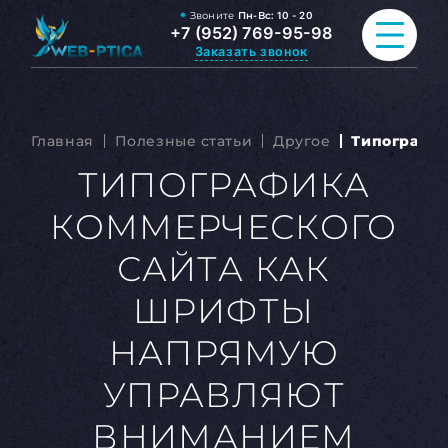
Звоните
Пн-Вс:
10 - 20
+7 (952) 769-95-98
Заказать звонок
ПРОДВИЖЕНИЕ САЙТА
Главная
Полезные статьи
Другое
Типографи
РАЗРАБОТКА САЙТА
ТИПОГРАФИКА
КОММЕРЧЕСКОГО
ВСЕ УСЛУГИ
САЙТА КАК
ПОРТФОЛИО
ШРИФТЫ
ОБО МНЕ
НАПРЯМУЮ
БЛОГ
УПРАВЛЯЮТ
КОНТАКТЫ
ВНИМАНИЕМ