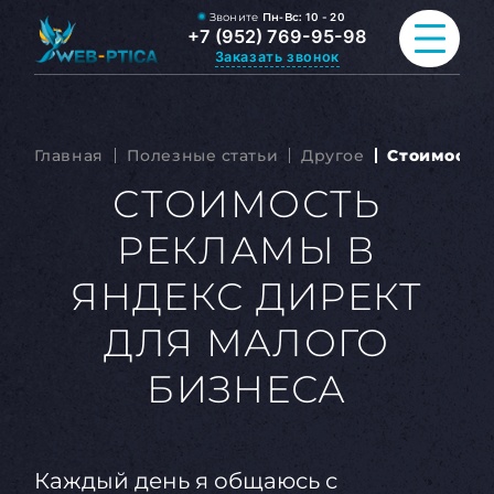
Звоните
Пн-Вс:
10 - 20
+7 (952) 769-95-98
Заказать звонок
ПРОДВИЖЕНИЕ САЙТА
Главная
Полезные статьи
Другое
Стоимость 
РАЗРАБОТКА САЙТА
СТОИМОСТЬ
РЕКЛАМЫ В
ВСЕ УСЛУГИ
ЯНДЕКС ДИРЕКТ
ПОРТФОЛИО
ДЛЯ МАЛОГО
ОБО МНЕ
БИЗНЕСА
БЛОГ
КОНТАКТЫ
Каждый день я общаюсь с