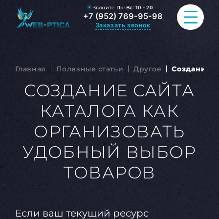
Звоните
Пн-Вс:
10 - 20
+7 (952) 769-95-98
Заказать звонок
ПРОДВИЖЕНИЕ САЙТА
Главная
Полезные статьи
Другое
Создание с
РАЗРАБОТКА САЙТА
СОЗДАНИЕ САЙТА
КАТАЛОГА КАК
ВСЕ УСЛУГИ
ОРГАНИЗОВАТЬ
ПОРТФОЛИО
УДОБНЫЙ ВЫБОР
ОБО МНЕ
ТОВАРОВ
БЛОГ
КОНТАКТЫ
Если ваш текущий ресурс