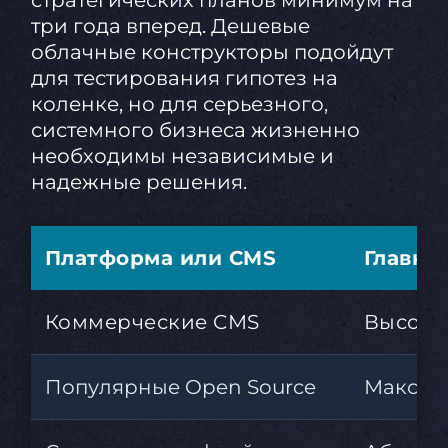
стратегических планов минимум на
три года вперед. Дешевые
облачные конструкторы подойдут
для тестирования гипотез на
коленке, но для серьезного,
системного бизнеса жизненно
необходимы независимые и
надежные решения.
Платформа или CMS
Главны
Коммерческие CMS
Высоча
Популярные Open Source
Максима