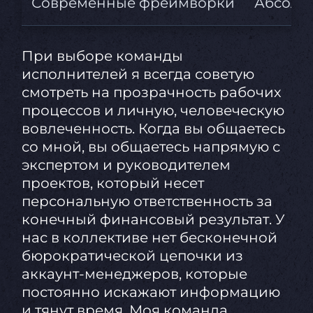
Современные фреймворки
Абсолют
При выборе команды
исполнителей я всегда советую
смотреть на прозрачность рабочих
процессов и личную, человеческую
вовлеченность. Когда вы общаетесь
со мной, вы общаетесь напрямую с
экспертом и руководителем
проектов, который несет
персональную ответственность за
конечный финансовый результат. У
нас в коллективе нет бесконечной
бюрократической цепочки из
аккаунт-менеджеров, которые
постоянно искажают информацию
и тянут время. Моя команда