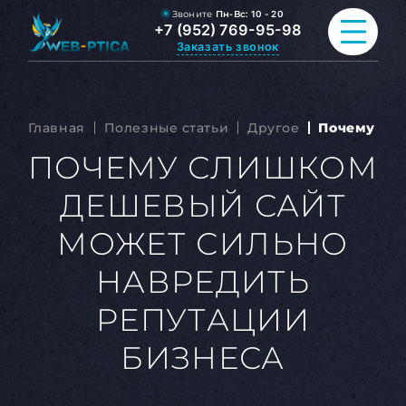
Звоните
Пн-Вс:
10 - 20
+7 (952) 769-95-98
Заказать звонок
ПРОДВИЖЕНИЕ САЙТА
Главная
Полезные статьи
Другое
Почему сли
РАЗРАБОТКА САЙТА
ПОЧЕМУ СЛИШКОМ
ДЕШЕВЫЙ САЙТ
ВСЕ УСЛУГИ
МОЖЕТ СИЛЬНО
ПОРТФОЛИО
НАВРЕДИТЬ
ОБО МНЕ
РЕПУТАЦИИ
БЛОГ
БИЗНЕСА
КОНТАКТЫ