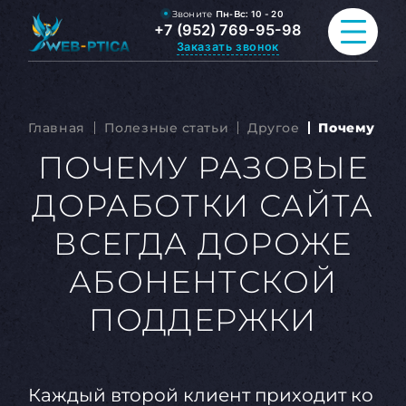
Звоните
Пн-Вс:
10 - 20
+7 (952) 769-95-98
Заказать звонок
ПРОДВИЖЕНИЕ САЙТА
Главная
Полезные статьи
Другое
Почему раз
РАЗРАБОТКА САЙТА
ПОЧЕМУ РАЗОВЫЕ
ДОРАБОТКИ САЙТА
ВСЕ УСЛУГИ
ВСЕГДА ДОРОЖЕ
ПОРТФОЛИО
АБОНЕНТСКОЙ
ОБО МНЕ
ПОДДЕРЖКИ
БЛОГ
КОНТАКТЫ
Каждый второй клиент приходит ко