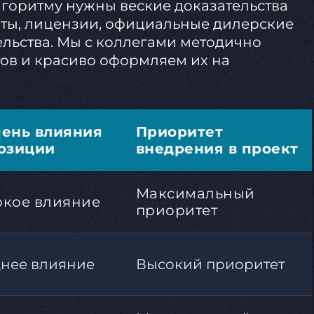
лгоритму нужны веские доказательства
ты, лицензии, официальные дилерские
ельства. Мы с коллегами методично
тов и красиво оформляем их на
пень влияния
Приоритет
озиции
внедрения в проект
Максимальный
кое влияние
приоритет
нее влияние
Высокий приоритет