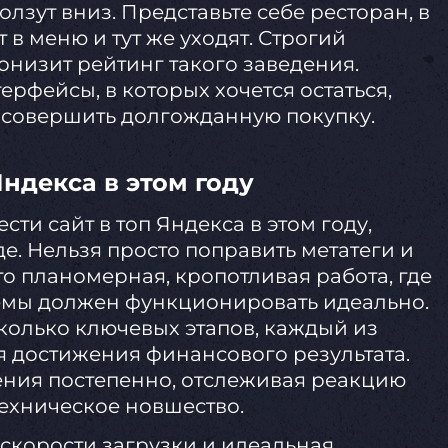
зут вниз. Представьте себе ресторан, в
 в меню и тут же уходят. Строгий
низит рейтинг такого заведения.
рфейсы, в которых хочется остаться,
е совершить долгожданную покупку.
Яндекса в этом году
ести сайт в топ Яндекса в этом году,
е. Нельзя просто поправить метатеги и
то планомерная, кропотливая работа, где
емы должен функционировать идеально.
колько ключевых этапов, каждый из
я достижения финансового результата.
ния постепенно, отслеживая реакцию
ехническое новшество.
скорости загрузки и идеальная