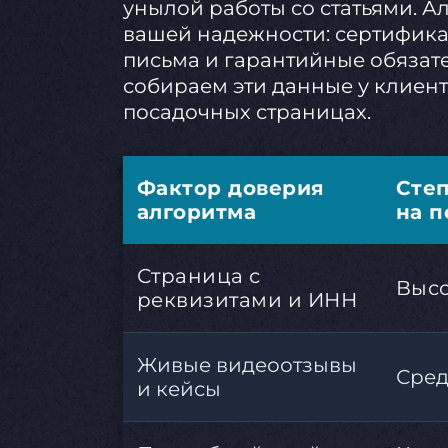
унылой работы со статьями. А
вашей надежности: сертифика
письма и гарантийные обязат
собираем эти данные у клиен
посадочных страницах.
Фактор доверия
Сте
алгоритма
на п
Страница с
Высо
реквизитами и ИНН
Живые видеоотзывы
Сред
и кейсы