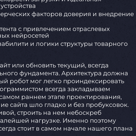
устройства
мерческих факторов доверия и внедрение
тента с привлечением отраслевых
ных нейросетей
абилити и логики структуры товарного
айт или обновить текущий, всегда
ьного фундамента. Архитектура должна
вый робот мог легко проиндексировать
рограммистом всегда закладываем
 самом раннем этапе проектирования,
е сайта шло гладко и без пробуксовок.
вой, строить на нем небоскреб
малейшей нагрузке. Именно поэтому
сегда стоит в самом начале нашего плана