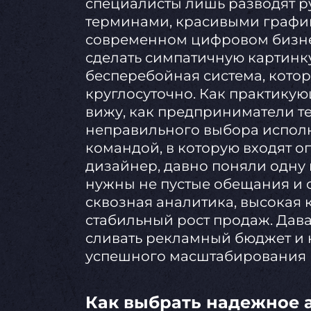
специалисты лишь разводят 
терминами, красивыми график
современном цифровом бизне
сделать симпатичную картинку
бесперебойная система, кото
круглосуточно. Как практику
вижу, как предприниматели т
неправильного выбора испол
командой, в которую входят 
дизайнер, давно поняли одну
нужны не пустые обещания и о
сквозная аналитика, высокая 
стабильный рост продаж. Дава
сливать рекламный бюджет и 
успешного масштабирования 
Как выбрать надежное а