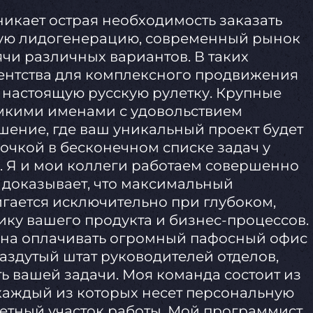
икает острая необходимость заказать
ную лидогенерацию, современный рынок
ячи различных вариантов. В таких
ентства для комплексного продвижения
 настоящую русскую рулетку. Крупные
мкими именами с удовольствием
ение, где ваш уникальный проект будет
очкой в бесконечном списке задач у
 Я и мои коллеги работаем совершенно
 доказывает, что максимальный
гается исключительно при глубоком,
ку вашего продукта и бизнес-процессов.
ана оплачивать огромный пафосный офис
здутый штат руководителей отделов,
ть вашей задачи. Моя команда состоит из
 каждый из которых несет персональную
ретный участок работы. Мой программист