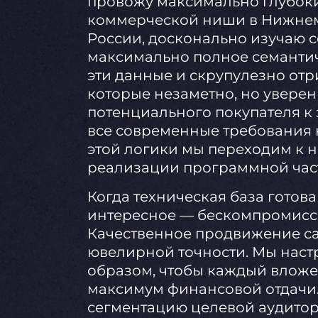
провожу максимально глубок
коммерческой ниши в Нижнем
России, досконально изучаю
максимально полное семантич
эти данные и скрупулезно от
которые незаметно, но увере
потенциального покупателя к 
все современные требования 
этой логики мы переходим к 
реализации программной час
Когда техническая база готова
интересное — бескомпромиссн
Качественное продвижение са
ювелирной точности. Мы нас
образом, чтобы каждый влож
максимум финансовой отдачи. 
сегментацию целевой аудитор