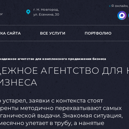
Я онлайн
г. Н. Новгород,
ог
ул. Есенина, 30
ТКА САЙТА
ВСЕ УСЛУГИ
ПОРТФОЛИО
 надежное агентство для комплексного продвижения бизнеса
ДЕЖНОЕ АГЕНТСТВО ДЛЯ
ИЗНЕСА
старел, заявки с контекста стоят
уренты методично перехватывают самых
ганической выдачи. Знакомая ситуация,
сячно улетает в трубу, а нанятые