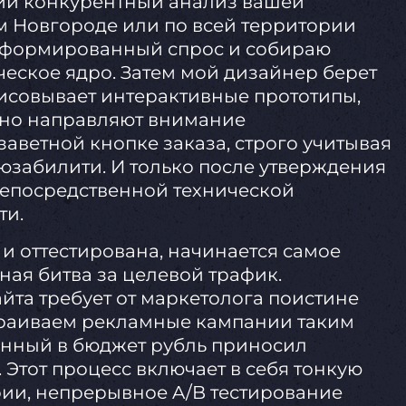
ий конкурентный анализ вашей
 Новгороде или по всей территории
 сформированный спрос и собираю
еское ядро. Затем мой дизайнер берет
рисовывает интерактивные прототипы,
нно направляют внимание
заветной кнопке заказа, строго учитывая
юзабилити. И только после утверждения
непосредственной технической
ти.
 и оттестирована, начинается самое
ая битва за целевой трафик.
йта требует от маркетолога поистине
траиваем рекламные кампании таким
енный в бюджет рубль приносил
Этот процесс включает в себя тонкую
ии, непрерывное A/B тестирование