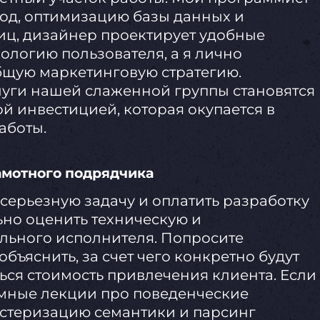
код, оптимизацию базы данных и
иц, дизайнер проектирует удобные
ологию пользователя, а я лично
щую маркетинговую стратегию.
луги нашей слаженной группы становятся
ой инвестицией, которая окупается в
аботы.
амотного подрядчика
серьезную задачу и оплатить разработку
ьно оценить техническую и
льного исполнителя. Попросите
бъяснить, за счет чего конкретно будут
ься стоимость привлечения клиента. Если
умные лекции про поведенческие
астеризацию семантики и парсинг