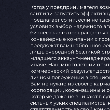
Когда у предпринимателя возн
сайт или запустить эффектив
предлагает сотни, если не тыс
условиях выбор надежного аг
бизнеса часто превращается в
конвейерные компании с гро
предложат вам шаблонное реш
лишь очередной безликой стр
младшего аккаунт-менеджера.
иначе. Наш многолетний опыт
коммерческий результат дости
личном погружении в специфи
Вам не нужно из своего карм
корпорации, кофемашины и ра
которые даже не вникают в су
сильных узких специалистов,
ответственность за свой конк