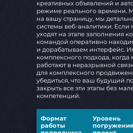
креативных объявлений и авт
режиме реального времени. 
на вашу страницу, мы детальн
системы веб-аналитики. Если 
уходят на этапе заполнения к
командой оперативно находим
и дорабатываем интерфейс. Им
комплексного подхода, когда
работают в неразрывной связк
для комплексного продвижени
убедиться, что ваш будущий п
закрыть все эти этапы без ма
компетенций.
Формат
Уровень
работы
погружения
подрядчика
проект