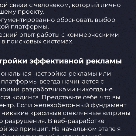
й связи с человеком, который лично
шему проекту.
ргументированно обосновать выбор
кой платформы.
ский опыт работы с коммерческими
в поисковых системах.
стройки эффективной рекламы
иональная настройка рекламы или
платформы всегда начинается с
моими разработчиками никогда не
са кодинга. Представьте себе, что вы
ентр. Если железобетонный фундамент
о никакие красивые стеклянные витрины
го разрушения. В веб-разработке
кой же принцип. На начальном этапе я