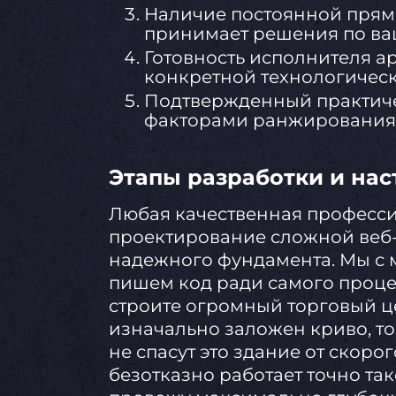
Наличие постоянной прямо
принимает решения по ва
Готовность исполнителя а
конкретной технологичес
Подтвержденный практиче
факторами ранжирования 
Этапы разработки и на
Любая качественная професс
проектирование сложной веб-
надежного фундамента. Мы с 
пишем код ради самого процес
строите огромный торговый ц
изначально заложен криво, т
не спасут это здание от скоро
безотказно работает точно та