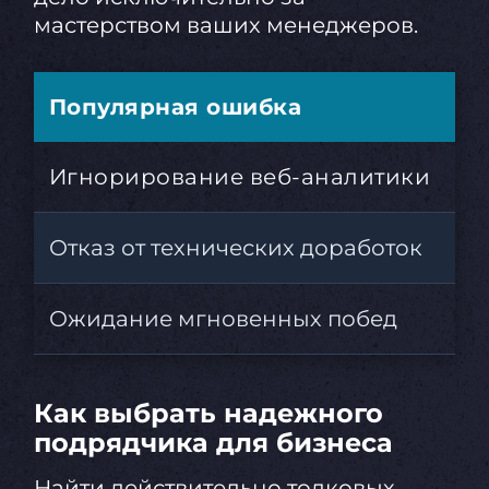
мастерством ваших менеджеров.
Популярная ошибка
К 
Игнорирование веб-аналитики
Б
Отказ от технических доработок
По
Ожидание мгновенных побед
Ра
Как выбрать надежного
подрядчика для бизнеса
Найти действительно толковых