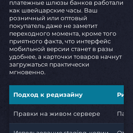
платежные шлюзы банков работали
как швейцарские часы. Ваш
розничный или оптовый
покупатель даже не заметит
переходного момента, кроме того
приятного факта, что интерфейс
мобильной версии станет в разы
удобнее, а карточки товаров начнут
загружаться практически
мгновенно.
Подход к редизайну
Риск
Правки на живом сервере
Паде
Использование staging-копии
Отсу