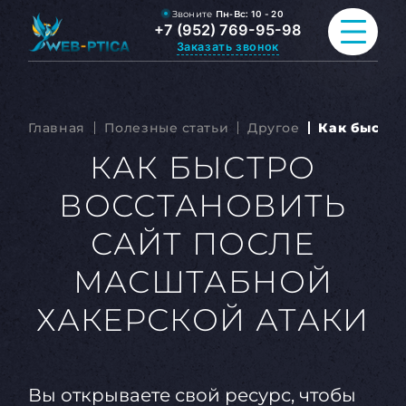
Звоните
Пн-Вс:
10 - 20
+7 (952) 769-95-98
Заказать звонок
ПРОДВИЖЕНИЕ САЙТА
Главная
Полезные статьи
Другое
Как быстро
РАЗРАБОТКА САЙТА
КАК БЫСТРО
ВОССТАНОВИТЬ
ВСЕ УСЛУГИ
САЙТ ПОСЛЕ
ПОРТФОЛИО
МАСШТАБНОЙ
ОБО МНЕ
ХАКЕРСКОЙ АТАКИ
БЛОГ
КОНТАКТЫ
Вы открываете свой ресурс, чтобы