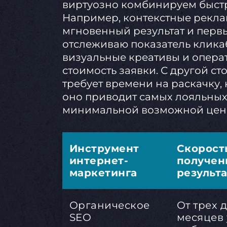
виртуозно комбинируем быстр
Например, контекстные рекл
мгновенный результат и первы
отслеживаю показатель клика
визуальные креативы и опера
стоимость заявки. С другой с
требует времени на раскачку,
оно приводит самых лояльных
минимальной возможной цен
Инструмент
Скорост
интернет-
получен
маркетинга
результ
Органическое
От трех 
SEO
месяцев