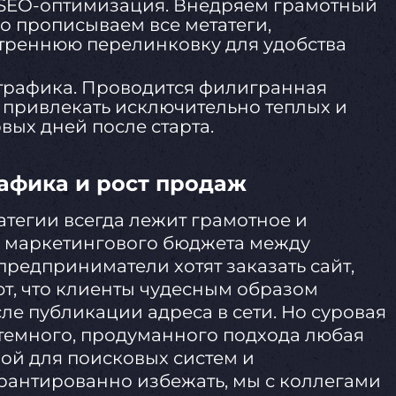
SEO-оптимизация. Внедряем грамотный
о прописываем все метатеги,
треннюю перелинковку для удобства
 трафика. Проводится филигранная
 привлекать исключительно теплых и
вых дней после старта.
афика и рост продаж
тегии всегда лежит грамотное и
 маркетингового бюджета между
редприниматели хотят заказать сайт,
т, что клиенты чудесным образом
ле публикации адреса в сети. Но суровая
истемного, продуманного подхода любая
ой для поисковых систем и
арантированно избежать, мы с коллегами