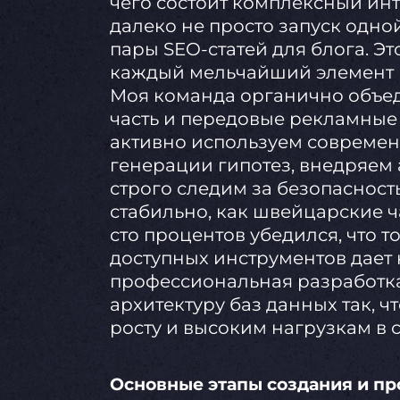
чего состоит комплексный инт
далеко не просто запуск одн
пары SEO-статей для блога. Э
каждый мельчайший элемент 
Моя команда органично объед
часть и передовые рекламные
активно используем современ
генерации гипотез, внедряе
строго следим за безопасност
стабильно, как швейцарские ч
сто процентов убедился, что 
доступных инструментов дает 
профессиональная разработка
архитектуру баз данных так, ч
росту и высоким нагрузкам в 
Основные этапы создания и п