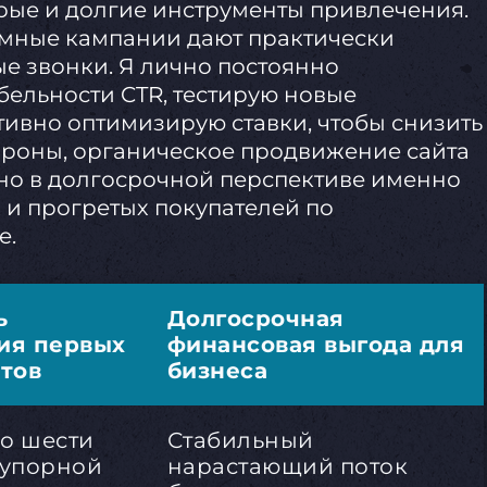
ые и долгие инструменты привлечения.
амные кампании дают практически
е звонки. Я лично постоянно
бельности CTR, тестирую новые
тивно оптимизирую ставки, чтобы снизить
тороны, органическое продвижение сайта
 но в долгосрочной перспективе именно
 и прогретых покупателей по
е.
ь
Долгосрочная
ия первых
финансовая выгода для
атов
бизнеса
до шести
Стабильный
 упорной
нарастающий поток