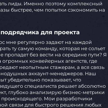
ать лиды. Именно поэтому комплексный
разы быстрее, чем попытки сэкономить на
 подрядчика для проекта
ос мне регулярно задают на каждой
ать ту самую команду, которая не сольет
е пропадет без вести на середине пути? Я
 огромных конвейерных агентств, где
редают неопытным стажерам, а вся связь
авнодушных аккаунт-менеджеров. Наш
т убедительно показывает, что
ведущего специалиста решает абсолютно
ект, глубоко анализирую бизнес-метрики
е происходящего. Мои разработчики
вной связи для быстрого решения любых