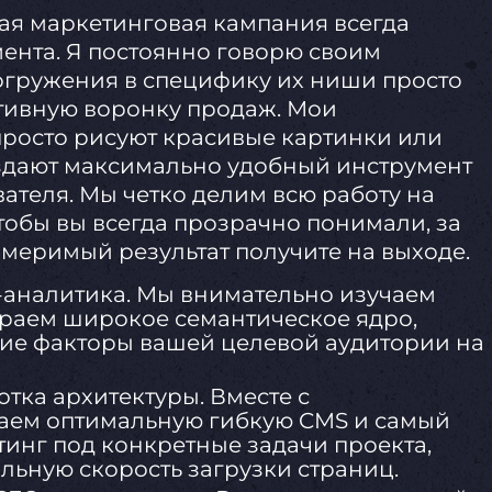
я маркетинговая кампания всегда
ента. Я постоянно говорю своим
погружения в специфику их ниши просто
тивную воронку продаж. Мои
просто рисуют красивые картинки или
здают максимально удобный инструмент
ателя. Мы четко делим всю работу на
тобы вы всегда прозрачно понимали, за
змеримый результат получите на выходе.
-аналитика. Мы внимательно изучаем
раем широкое семантическое ядро,
ие факторы вашей целевой аудитории на
тка архитектуры. Вместе с
ем оптимальную гибкую CMS и самый
инг под конкретные задачи проекта,
льную скорость загрузки страниц.