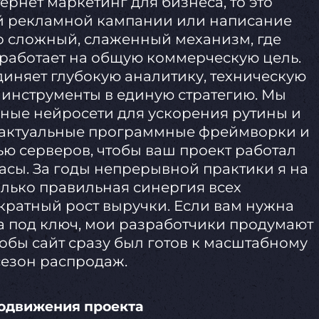
ернет маркетинг для бизнеса, то это
ой рекламной кампании или написание
то сложный, слаженный механизм, где
работает на общую коммерческую цель.
иняет глубокую аналитику, техническую
 инструменты в единую стратегию. Мы
ные нейросети для ускорения рутины и
м актуальные программные фреймворки и
ью серверов, чтобы ваш проект работал
асы. За годы непрерывной практики я на
только правильная синергия всех
кратный рост выручки. Если вам нужна
 под ключ, мои разработчики продумают
тобы сайт сразу был готов к масштабному
сезон распродаж.
родвижения проекта