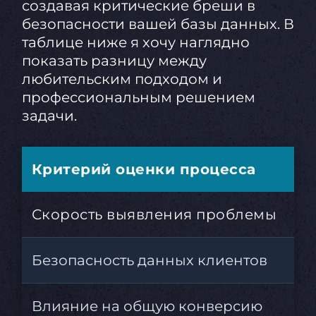
создавая критические бреши в
безопасности вашей базы данных. В
таблице ниже я хочу наглядно
показать разницу между
любительским подходом и
профессиональным решением
задачи.
Критерий оценки процесса
Са
Скорость выявления проблемы
Дн
Безопасность данных клиентов
Вы
Влияние на общую конверсию
Не