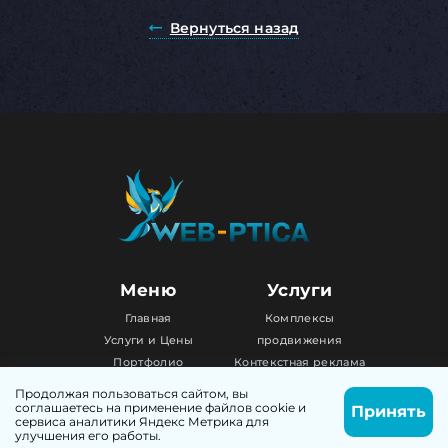
Вернуться назад
Меню
Услуги
Главная
Комплексы
Услуги и Цены
продвижения
Портфолио
Контекстная реклама
Обо мне
SEO продвижение
Продолжая пользоваться сайтом, вы
Блог
Поддержка сайта
соглашаетесь на применение файлов cookie и
Принять
сервиса аналитики Яндекс Метрика для
Написать
Позвонить
Контакты
Создание сайта
улучшения его работы.