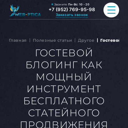
Звоните
Пн-Вс:
10 - 20
+7 (952) 769-95-98
Заказать звонок
ПРОДВИЖЕНИЕ САЙТА
Главная
Полезные статьи
Другое
Гостевой б
РАЗРАБОТКА САЙТА
ГОСТЕВОЙ
БЛОГИНГ КАК
ВСЕ УСЛУГИ
МОЩНЫЙ
ПОРТФОЛИО
ИНСТРУМЕНТ
ОБО МНЕ
БЕСПЛАТНОГО
БЛОГ
СТАТЕЙНОГО
КОНТАКТЫ
ПРОДВИЖЕНИЯ