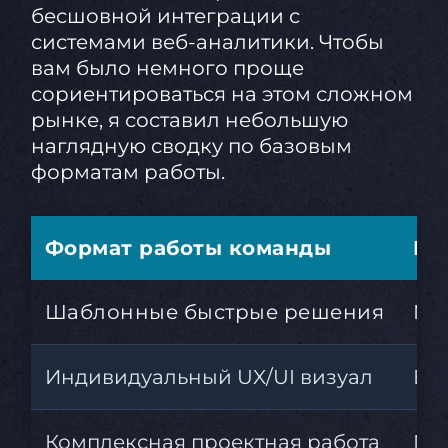
бесшовной интеграции с
системами веб-аналитики. Чтобы
вам было немного проще
сориентироваться на этом сложном
рынке, я составил небольшую
наглядную сводку по базовым
форматам работы.
Формат работы команды
Кл
Шаблонные быстрые решения
Ма
Индивидуальный UX/UI визуал
Выс
Комплексная проектная работа
По