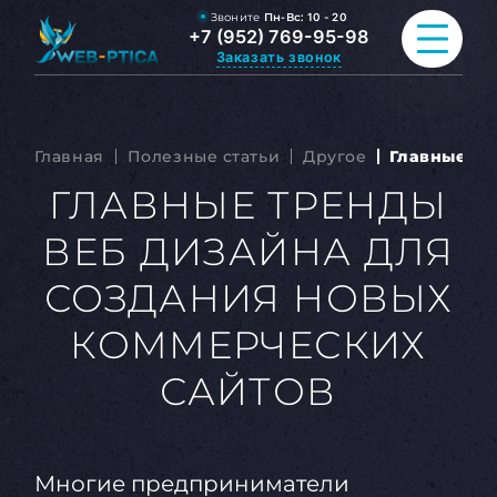
Звоните
Пн-Вс:
10 - 20
+7 (952) 769-95-98
Заказать звонок
ПРОДВИЖЕНИЕ САЙТА
Главная
Полезные статьи
Другое
Главные тр
РАЗРАБОТКА САЙТА
ГЛАВНЫЕ ТРЕНДЫ
ВЕБ ДИЗАЙНА ДЛЯ
ВСЕ УСЛУГИ
СОЗДАНИЯ НОВЫХ
ПОРТФОЛИО
КОММЕРЧЕСКИХ
ОБО МНЕ
САЙТОВ
БЛОГ
КОНТАКТЫ
Многие предприниматели