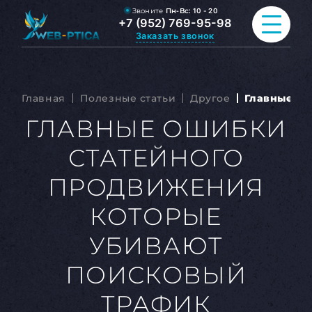
Звоните
Пн-Вс:
10 - 20
+7 (952) 769-95-98
Заказать звонок
ПРОДВИЖЕНИЕ САЙТА
Главная
Полезные статьи
Другое
Главные ош
РАЗРАБОТКА САЙТА
ГЛАВНЫЕ ОШИБКИ
СТАТЕЙНОГО
ВСЕ УСЛУГИ
ПРОДВИЖЕНИЯ
ПОРТФОЛИО
КОТОРЫЕ
ОБО МНЕ
УБИВАЮТ
БЛОГ
ПОИСКОВЫЙ
КОНТАКТЫ
ТРАФИК