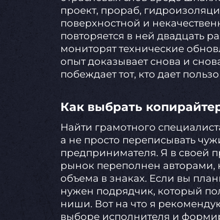
проект, прораб, гидроизоляци
поверхностной и некачественн
повторяется в ней двадцать р
мониторят технические обнов
опыт доказывает снова и снов
побеждает тот, кто дает польз
Как выбрать копирайте
Найти грамотного специалист
а не просто переписывать чужи
предпринимателя. Я в своей пр
рынок переполнен авторами, 
объема в знаках. Если вы пла
нужен подрядчик, который по
ниши. Вот на что я рекоменд
выборе исполнителя и формир