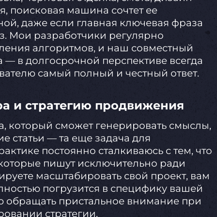
я, поисковая машина сочтет ее
ой, даже если главная ключевая фраза
аз. Мои разработчики регулярно
ления алгоритмов, и наш совместный
а — в долгосрочной перспективе всегда
ователю самый полный и честный ответ.
ра и стратегию продвижения
а, который сможет генерировать смыслы,
е статьи — та еще задача для
актике постоянно сталкиваюсь с тем, что
которые пишут исключительно ради
нируете масштабировать свой проект, вам
лностью погрузится в специфику вашей
ую обращать пристальное внимание при
овании стратегии.