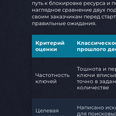
путь к блокировке ресурса и 
наглядное сравнение двух под
своим заказчикам перед старт
правильные ожидания.
Критерий
Классическо
оценки
прошлого де
Тошнота и пе
Частотность
ключи вписы
ключей
точно в зада
количестве
Написано иск
Целевая
для поисковых