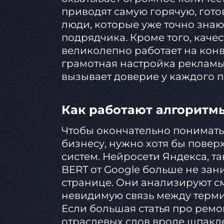
приводят самую горячую, гото
люди, которые уже точно знают
подрядчика. Кроме того, каче
великолепно работает на конв
грамотная настройка рекламы 
вызывает доверие у каждого 
Как работают алгоритм
Чтобы окончательно понимать, 
бизнесу, нужно хотя бы повер
систем. Нейросети Яндекса, т
BERT от Google больше не зан
странице. Они анализируют с
невидимую связь между терми
Если большая статья про рем
отраслевых слов вроде шпакле