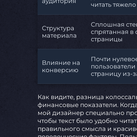
аудитория
читать тяжело
Сплошная стен
Структура
спрятанная в 
материала
страницы
Почти нулевое
Влияние на
пользователи
конверсию
страницу из-з
Как видите, разница колоссал
финансовые показатели. Когд
мой дизайнер специально про
чтобы текст было удобно читат
правильного смысла и красив
поведенческие факторы. Польз