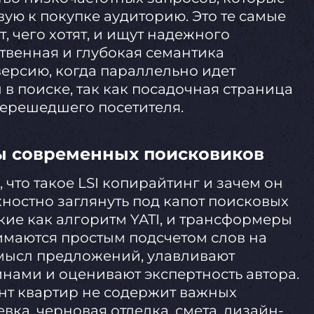
вую к покупке аудиторию. Это те самые
, чего хотят, и ищут надежного
ственная и глубокая семантика
ерсию, когда параллельно идет
в поиске, так как посадочная страница
перешедшего посетителя.
ы современных поисковиков
что такое LSI копирайтинг и зачем он
хностно заглянуть под капот поисковых
акие как алгоритм YATI, и трансформеры
имаются простым подсчетом слов на
мысл предложений, улавливают
нами и оценивают экспертность автора.
онт квартир не содержит важных
вка, черновая отделка, смета, дизайн-