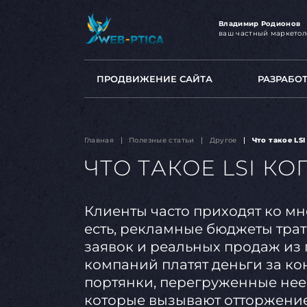
Владимир Родионов
ваш частный маркетол
ПРОДВИЖЕНИЕ САЙТА
РАЗРАБО
Главная
Полезные статьи
Другое
Что такое LS
ЧТО ТАКОЕ LSI К
Клиенты часто приходят ко мн
есть, рекламные бюджеты тратя
заявок и реальных продаж из 
компаний платят деньги за ко
портянки, перегруженные не
которые вызывают отторжение 