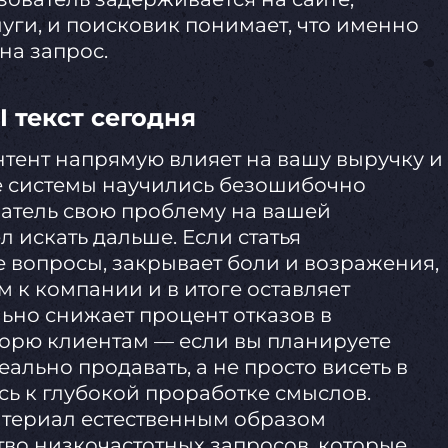
уги, и поисковик понимает, что именно
на запрос.
 текст сегодня
нтент напрямую влияет на вашу выручку и
е системы научились безошибочно
ватель свою проблему на вашей
 искать дальше. Если статья
 вопросы, закрывает боли и возражения,
 к компании и в итоге оставляет
льно снижает процент отказов в
ворю клиентам — если вы планируете
еально продавать, а не просто висеть в
есь к глубокой проработке смыслов.
атериал естественным образом
во низкочастотных запросов, которые