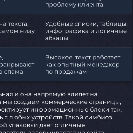
проблему клиента
а текста,
Удобные списки, таблицы,
самом низу
инфографика и логичные
абзацы
,
Высокое, текст работает
 закрывают
как опытный менеджер
а спама
по продажам
ьная и она напрямую влияет на
а мы создаем коммерческие страницы,
ектирует информационные блоки так,
ь с любых устройств. Такой симбиоз
ой упаковки дает отличные
ователь задерживается на сайте,