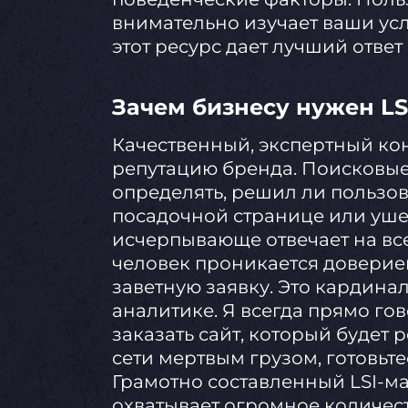
внимательно изучает ваши усл
этот ресурс дает лучший ответ 
Зачем бизнесу нужен LSI
Качественный, экспертный ко
репутацию бренда. Поисковы
определять, решил ли пользо
посадочной странице или ушел
исчерпывающе отвечает на все
человек проникается доверием
заветную заявку. Это кардина
аналитике. Я всегда прямо го
заказать сайт, который будет р
сети мертвым грузом, готовьт
Грамотно составленный LSI-м
охватывает огромное количест