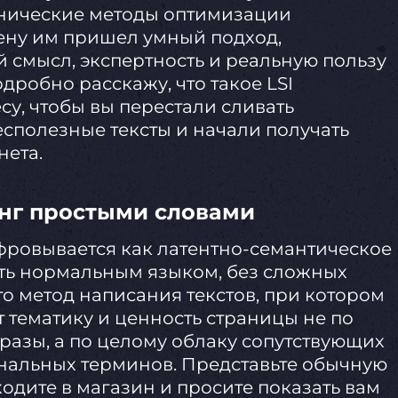
анические методы оптимизации
мену им пришел умный подход,
 смысл, экспертность и реальную пользу
подробно расскажу, что такое LSI
су, чтобы вы перестали сливать
сполезные тексты и начали получать
нета.
инг простыми словами
фровывается как латентно-семантическое
ть нормальным языком, без сложных
то метод написания текстов, при котором
 тематику и ценность страницы не по
азы, а по целому облаку сопутствующих
нальных терминов. Представьте обычную
дите в магазин и просите показать вам