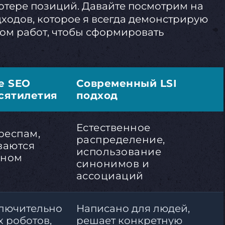
потере позиций. Давайте посмотрим на
ходов, которое я всегда демонстрирую
ом работ, чтобы сформировать
е SEO
Современный LSI
сятилетия
подход
Естественное
респам,
распределение,
ваются
использование
нном
синонимов и
ассоциаций
лючительно
Написано для людей,
 роботов,
решает конкретную