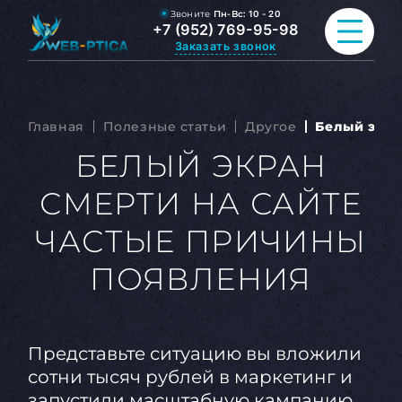
Звоните
Пн-Вс:
10 - 20
+7 (952) 769-95-98
Заказать звонок
ПРОДВИЖЕНИЕ САЙТА
Главная
Полезные статьи
Другое
Белый экра
РАЗРАБОТКА САЙТА
БЕЛЫЙ ЭКРАН
СМЕРТИ НА САЙТЕ
ВСЕ УСЛУГИ
ЧАСТЫЕ ПРИЧИНЫ
ПОРТФОЛИО
ПОЯВЛЕНИЯ
ОБО МНЕ
БЛОГ
Представьте ситуацию вы вложили
КОНТАКТЫ
сотни тысяч рублей в маркетинг и
запустили масштабную кампанию,