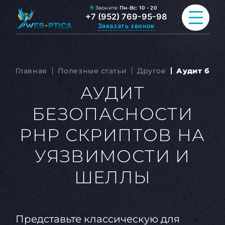
Звоните
Пн-Вс:
10 - 20
+7 (952) 769-95-98
Заказать звонок
ПРОДВИЖЕНИЕ САЙТА
Главная
Полезные статьи
Другое
Аудит безо
РАЗРАБОТКА САЙТА
АУДИТ
БЕЗОПАСНОСТИ
ВСЕ УСЛУГИ
PHP СКРИПТОВ НА
ПОРТФОЛИО
УЯЗВИМОСТИ И
ОБО МНЕ
ШЕЛЛЫ
БЛОГ
КОНТАКТЫ
Представьте классическую для