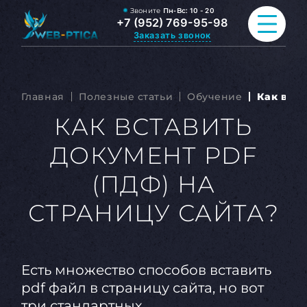
Звоните
Пн-Вс:
10 - 20
+7 (952) 769-95-98
Заказать звонок
ПРОДВИЖЕНИЕ САЙТА
Главная
Полезные статьи
Обучение
Как вста
РАЗРАБОТКА САЙТА
КАК ВСТАВИТЬ
ДОКУМЕНТ PDF
ВСЕ УСЛУГИ
(ПДФ) НА
ПОРТФОЛИО
СТРАНИЦУ САЙТА?
ОБО МНЕ
БЛОГ
Есть множество способов вставить
КОНТАКТЫ
pdf файл в страницу сайта, но вот
три стандартных.