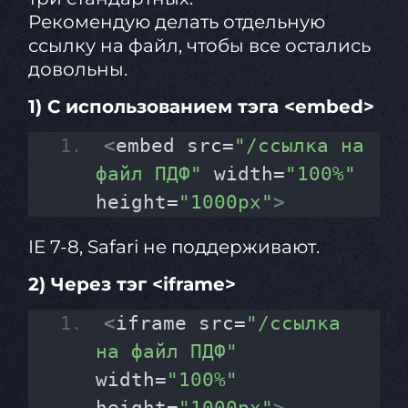
Рекомендую делать отдельную
ссылку на файл, чтобы все остались
довольны.
1) C использованием тэга <embed>
<
embed src=
"/ссылка на 
файл ПДФ"
 width=
"100%"
height=
"1000px"
>
IE 7-8, Safari не поддерживают.
2) Через тэг <iframe>
<
iframe src=
"/ссылка 
на файл ПДФ"
width=
"100%"