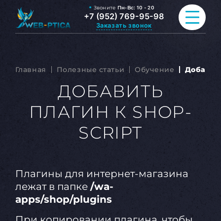
Звоните
Пн-Вс:
10 - 20
+7 (952) 769-95-98
Заказать звонок
ПРОДВИЖЕНИЕ САЙТА
Главная
Полезные статьи
Обучение
Добавить
РАЗРАБОТКА САЙТА
ДОБАВИТЬ
ПЛАГИН К SHOP-
ВСЕ УСЛУГИ
SCRIPT
ПОРТФОЛИО
ОБО МНЕ
Плагины для интернет-магазина
БЛОГ
лежат в папке
/wa-
apps/shop/plugins
КОНТАКТЫ
При копировании плагина, чтобы